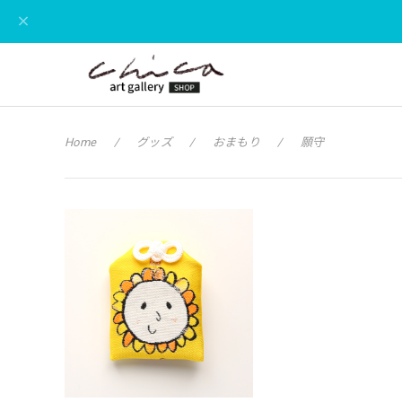
Home
グッズ
おまもり
願守