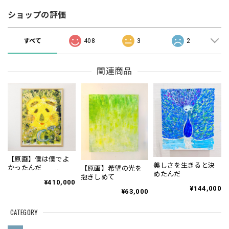
ショップの評価
すべて
408
3
2
関連商品
【原画】僕は僕でよ
美しさを生きると決
かったんだ
【原画】希望の光を
めたんだ
1044mm×742mm
抱きしめて
¥410,000
¥144,000
¥63,000
CATEGORY